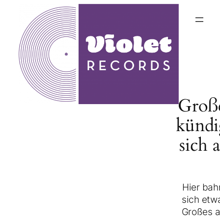
Groß
kündi
sich 
Hier bah
sich etw
Großes a