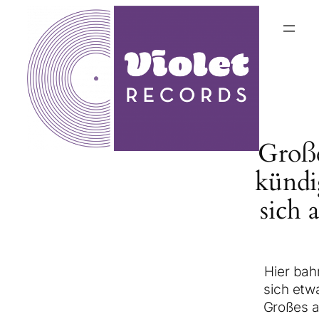
Groß
kündi
sich 
Hier bah
sich etw
Großes a