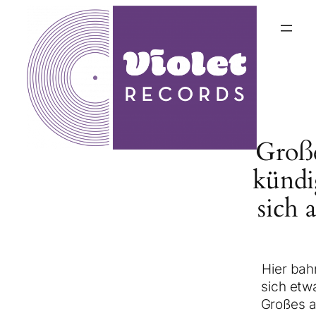
Groß
kündi
sich 
Hier bah
sich etw
Großes a