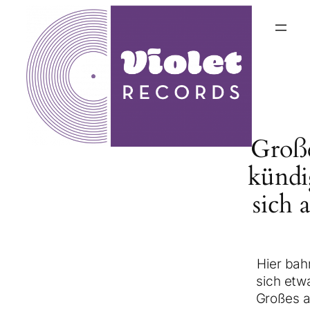
Groß
kündi
sich 
Hier bah
sich etw
Großes a