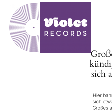
Groß
kündi
sich 
Hier bah
sich etw
Großes a