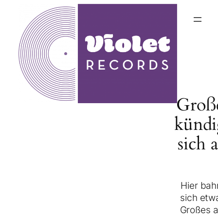
Groß
kündi
sich 
Hier bah
sich etw
Großes a