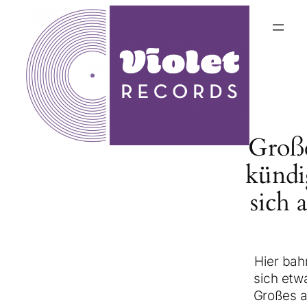
Groß
kündi
sich 
Hier bah
sich etw
Großes a