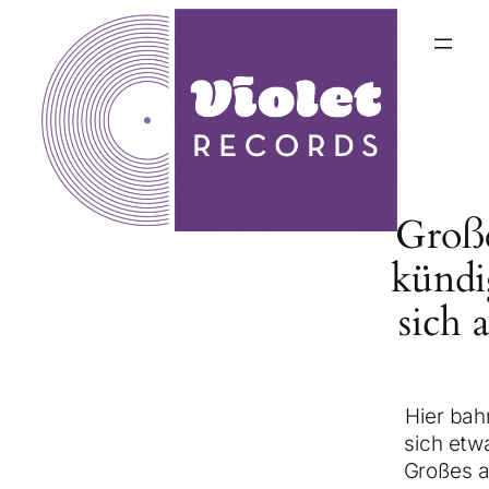
Groß
kündi
sich 
Hier bah
sich etw
Großes a