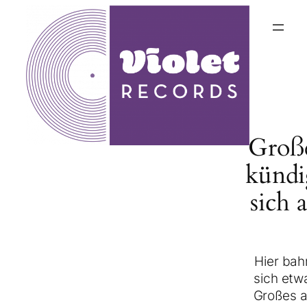
Groß
kündi
sich 
Hier bah
sich etw
Großes a