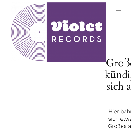
Groß
kündi
sich 
Hier bah
sich etw
Großes a