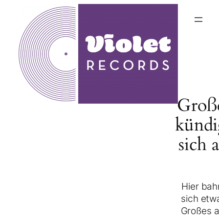
Groß
kündi
sich 
Hier bah
sich etw
Großes a