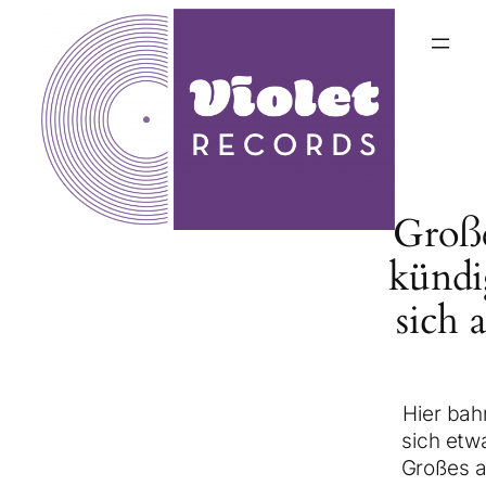
Groß
kündi
sich 
Hier bah
sich etw
Großes a