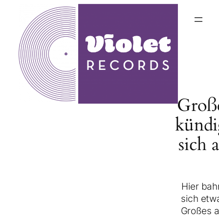
Groß
kündi
sich 
Hier bah
sich etw
Großes a