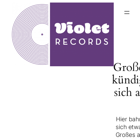
Groß
kündi
sich 
Hier bah
sich etw
Großes a